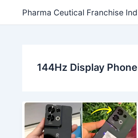
Skip
Pharma Ceutical Franchise Ind
to
content
144Hz Display Phone