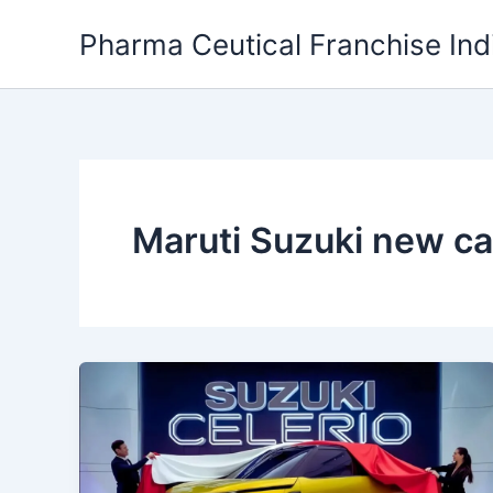
Skip
Pharma Ceutical Franchise Ind
to
content
Maruti Suzuki new c