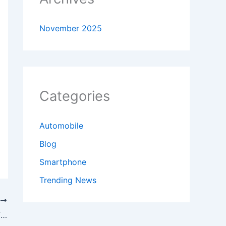
November 2025
Categories
Automobile
Blog
Smartphone
Trending News
T
KTM Electric Cycle 2025 – Ultra-Light Frame, 800KM Range & Smart Battery Technology at Just ₹5,999!