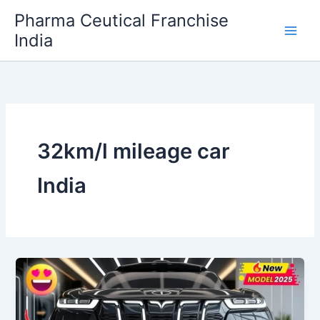
Skip
Pharma Ceutical Franchise
to
India
content
32km/l mileage car
India